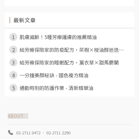
最新文章
1
肌膚減齡！5種芳療護膚的推薦精油
2
給芳療探險家的防疫配方，茶樹×桉油醇迷迭⋯
3
給芳療探險家的睡眠配方，薰衣草×甜馬鬱蘭
4
一分鐘美顏秘訣 - 國色複方精油
5
通勤時刻的防護作業 - 清新精華油
ABOUT
02-2711 0472 ． 02-2711 2290