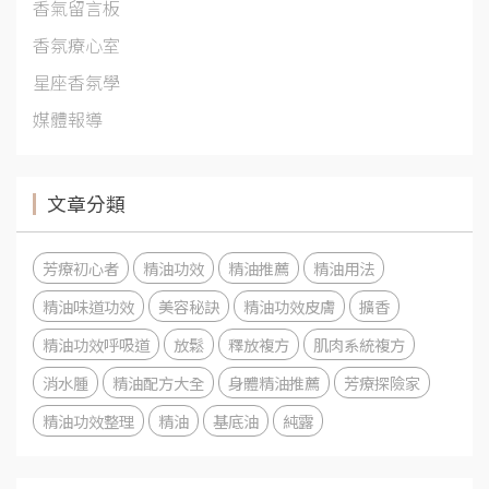
香氣留言板
香氛療心室
星座香氛學
媒體報導
文章分類
芳療初心者
精油功效
精油推薦
精油用法
精油味道功效
美容秘訣
精油功效皮膚
擴香
精油功效呼吸道
放鬆
釋放複方
肌肉系統複方
消水腫
精油配方大全
身體精油推薦
芳療探險家
精油功效整理
精油
基底油
純露