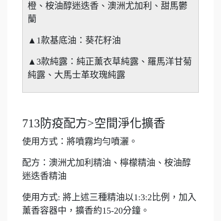
橙、桉油醇迷迭香、澳洲尤加利、甜馬鬱
蘭
▲1款基底油：葵花籽油
▲3款純露：純正薰衣草純露、羅馬洋甘菊
純露、大馬士革玫瑰純露
713防疫配方>空間淨化擴香
使用方式：將噴霧均勻噴灑。
配方：澳洲尤加利精油、檸檬精油、桉油醇
迷迭香精油
使用方式: 將上述三種精油以1:3:2比例，加入
薰香容器中，擴香約15-20分鐘。