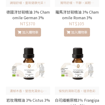
調理舒緩，重現健康光采！
獨特舒緩、平靜，減輕焦
慮，安撫心靈
德國洋甘菊精油 3% Cham
羅馬洋甘菊精油 3% Cham
omile German 3%
omile Roman 3%
NT$370
NT$105
加入購物車
加入購物車
濃郁木香，營造充滿安心氛
愉悅的清新花香，增添色彩
圍的空間！
岩玫瑰精油 3% Cistus 3%
白花緬梔原精3％ Frangipa