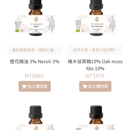
重拾甜美香氣，撫慰心靈，
自然木香，享受大自然輕鬆
增添幸福！
舒適與愉悅
橙花精油 3% Neroli 3%
橡木苔原精10% Oak moss
Abs 10%
NT$860
NT$570
加入購物車
加入購物車