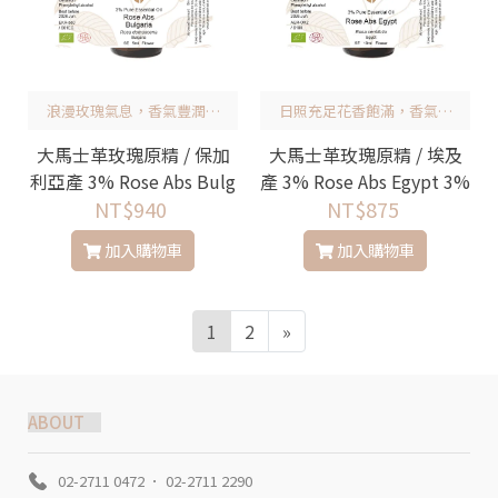
浪漫玫瑰氣息，香氣豐潤細
日照充足花香飽滿，香氣柔
緻
和細膩
大馬士革玫瑰原精 / 保加
大馬士革玫瑰原精 / 埃及
利亞產 3% Rose Abs Bulg
產 3% Rose Abs Egypt 3%
NT$940
aria 3%
NT$875
加入購物車
加入購物車
1
2
»
ABOUT
02-2711 0472 ． 02-2711 2290