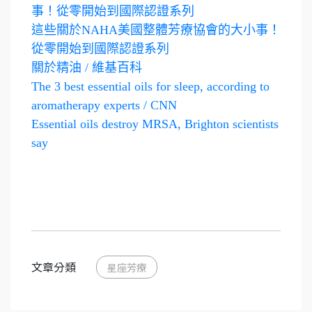
事！從零開始到國際認證系列
這些關於NAHA美國整體芳療協會的大小事！
從零開始到國際認證系列
關於精油 / 維基百科
The 3 best essential oils for sleep, according to
aromatherapy experts / CNN
Essential oils destroy MRSA, Brighton scientists
say
文章分類
星座芳療