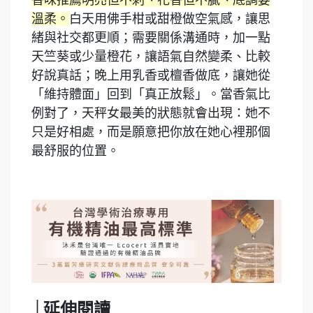
香味推薦明亮但不刺、花香但不膩、底調要
溫柔。
白天用佛手柑或甜橙做空氣感，讓思
緒與社交都更順；需要關係溝通時，加一點
天竺葵或少量橙花，讓語氣自然變柔、比較
好說真話；晚上用乳香或檀香做底，讓她從
「維持體面」回到「真正放鬆」。當香氣比
例對了，天秤女最美的狀態就會出現：她不
只是好相處，而是願意把你放在她心裡那個
最舒服的位置。
│延伸閱讀