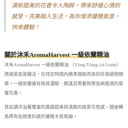
清新甜美的花香令人陶醉，帶來舒緩心情的
感受，完美融入生活，為你增添優雅氣息，
快來體驗！
關於沐禾AromaHarvest 一級依蘭精油
沐禾AromaHarvest 一級依蘭精油 （Ylang Ylang-1st Grade）
透過蒸氣蒸餾法，在特定時間內精準擷取而來的珍貴植物精
華。一級依蘭擁有極其濃郁、飽滿且帶著熱帶島嶼風情的厚
實花香。
其前調洋溢著豐富的異國甜美與清脆的綠意花苞感，隨後轉
為帶有些微香料感的優雅木質尾韻。