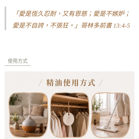
「愛是恆久忍耐，又有恩慈；愛是不嫉妒；
愛是不自誇，不張狂。」哥林多前書 13:4-5
使用方式