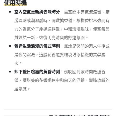
使用時機
室內空氣更新與去味時分
：當空間中有氣流滯留、廚
房異味或潮濕感時，開啟擴香儀。檸檬香桃木強而有
力的香氣分子能迅速擴散，中和環境雜味，使空氣品
質煥然一新，恢復明亮清爽的舒適氛圍。
營造生活浪漫的儀式時刻
：無論是悠閒的週末午後或
是夜間沉澱，這股花香能幫環境增添精緻的美學層
次。
卸下整日喧囂的黃昏時刻
：傍晚回到家時開啟擴香
儀，讓甜美的花香迅速中和白天的浮躁，營造放鬆的
居家感。