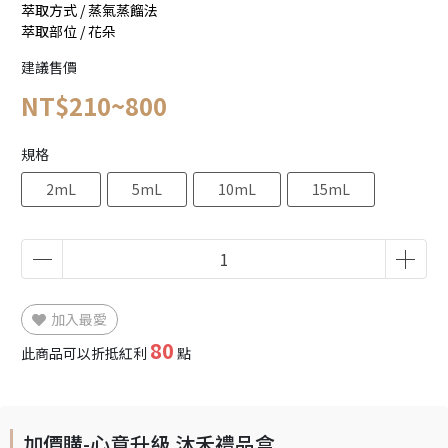
萃取方式 / 蒸氣蒸餾法
萃取部位 / 花朵
建議售價
NT$210~800
規格
2mL
5mL
10mL
15mL
加入最愛
80
此商品可以折抵紅利
點
加價購-心意升級 沐禾禮品盒