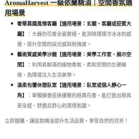
AromaHarvest 一級依蘭精油｜空間香氛適
用場景
奢華異國風情客廳【適用場景：玄關、客廳或迎賓大
廳】
：大器的花香全面縈繞，能消除環境冷冰冰的感
覺，提升空間的採光感與熱情度。
藝術質感美學沙龍【適用場景：美學工作室、展示空
間】
：利用其飽滿的植物香氣，柔和空間的生硬線
條，為環境注入生活美學。
溫柔包覆休憩臥室【適用場景：臥室或個人靜心一
角】
：單獨擴香這抹優雅的經典花香，能打造出極具
安全感、舒適且舒心的環境氛圍。
立即選購，讓這款精油提升生活品質，享受自然的芬芳！