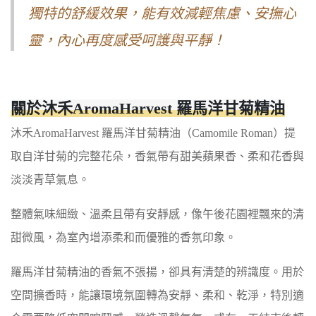
獨特的舒緩效果，能有效減輕焦慮、安撫心
靈，內心再度感受呵護與平靜！
關於沐禾AromaHarvest 羅馬洋甘菊精油
沐禾AromaHarvest 羅馬洋甘菊精油（Camomile Roman）提
取自洋甘菊的完整花朵，香氣帶有甜美蘋果香、柔和花香與
淡淡青草氣息。
整體氣味細緻、溫柔且帶有安靜感，像午後花園裡飄來的清
甜微風，為室內增添柔和而優雅的香氛印象。
羅馬洋甘菊精油的香氣不張揚，卻具有清楚的辨識度。用於
空間擴香時，能讓環境氛圍轉為安靜、柔和、乾淨，特別適