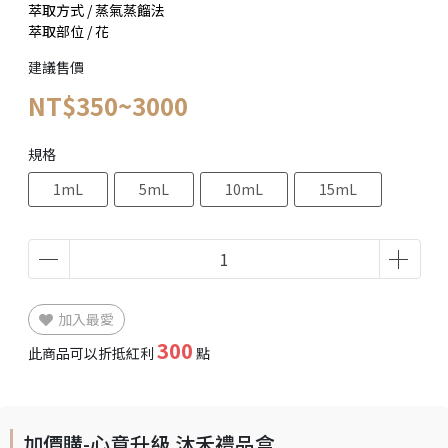
萃取方式 / 蒸氣蒸餾法
萃取部位 / 花
建議售價
NT$350~3000
規格
1mL
5mL
10mL
15mL
加入最愛
300
此商品可以折抵紅利
點
加價購-心意升級 沐禾禮品盒