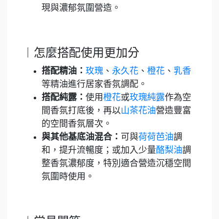
現與濃郁氛圍營造。
︱怎麼搭配使用更加分
搭配精油：
玫瑰
、
永久花
、
橙花
、
乳香
等精油進行居家香氛調配。
搭配純露：
使用
橙花
或
玫瑰純露
作為空
間香氛打底後，再以
山茶花油
營造豐富
的空間香氛層次。
與其他基底油混合：
可與
荷荷芭油
調
和，提升流暢度；或加入少量
酪梨油
調
整香氛濃郁度，特別適合營造沉穩空間
氛圍時使用。