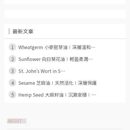
最新文章
1
Wheatgerm 小麥胚芽油∣深層溫和⋯
2
Sunflower 向日葵花油∣輕盈柔潤⋯
3
St. John's Wort in S⋯
4
Sesame 芝麻油∣天然活化∣深層保護
5
Hemp Seed 大麻籽油∣沉澱安穩∣⋯
ABOUT