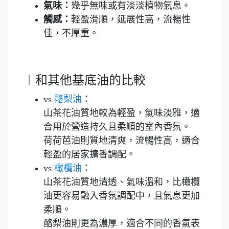
氣味：
幾乎無味或有淡淡植物氣息。
觸感：
輕盈滑順，延展性高，流暢性
佳，不厚重。
︱和其他基底油的比較
vs
酪梨油
：
山茶花油質地較為輕盈，氣味淡雅，適
合用於營造持久且柔順的室內香氛。
荷荷芭油則質地清爽，流暢性高，適合
輕盈的居家擴香調配。
vs
橄欖油
：
山茶花油質地清透、氣味溫和，比橄欖
油更容易融入香氛調配中，且氣息更加
柔順。
酪梨油則更為濃厚，適合不同的香氣表