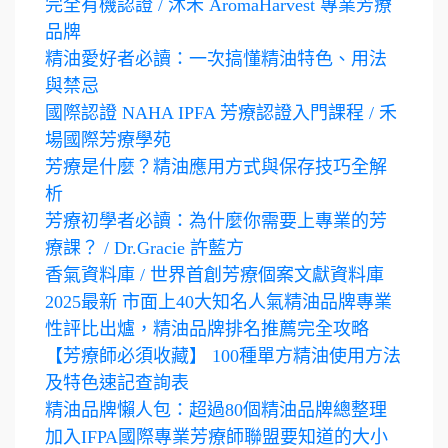
完全有機認證 / 沐禾 AromaHarvest 專業芳療
品牌
精油愛好者必讀：一次搞懂精油特色、用法
與禁忌
國際認證 NAHA IPFA 芳療認證入門課程 / 禾
場國際芳療學苑
芳療是什麼？精油應用方式與保存技巧全解
析
芳療初學者必讀：為什麼你需要上專業的芳
療課？ / Dr.Gracie 許藍方
香氣資料庫 / 世界首創芳療個案文獻資料庫
2025最新 市面上40大知名人氣精油品牌專業
性評比出爐，精油品牌排名推薦完全攻略
【芳療師必須收藏】 100種單方精油使用方法
及特色速記查詢表
精油品牌懶人包：超過80個精油品牌總整理
加入IFPA國際專業芳療師聯盟要知道的大小