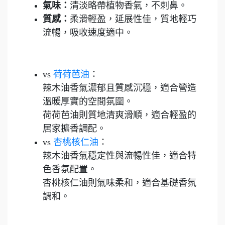
氣味：
清淡略帶植物香氣，不刺鼻。
質感：
柔滑輕盈，延展性佳，質地輕巧
流暢，吸收速度適中。
vs
荷荷芭油
：
辣木油香氣濃郁且質感沉穩，適合營造
溫暖厚實的空間氛圍。
荷荷芭油則質地清爽滑順，適合輕盈的
居家擴香調配。
vs
杏桃核仁油
：
辣木油香氣穩定性與流暢性佳，適合特
色香氛配置。
杏桃核仁油則氣味柔和，適合基礎香氛
調和。