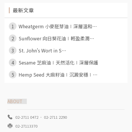
最新文章
1
Wheatgerm 小麥胚芽油∣深層溫和⋯
2
Sunflower 向日葵花油∣輕盈柔潤⋯
3
St. John's Wort in S⋯
4
Sesame 芝麻油∣天然活化∣深層保護
5
Hemp Seed 大麻籽油∣沉澱安穩∣⋯
ABOUT
02-2711 0472 ． 02-2711 2290
02-27113370