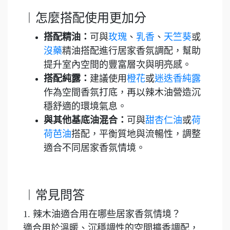
︱怎麼搭配使用更加分
搭配精油：
可與
玫瑰
、
乳香
、
天竺葵
或
沒藥
精油搭配進行居家香氛調配，幫助
提升室內空間的豐富層次與明亮感。
搭配純露：
建議使用
橙花
或
迷迭香純露
作為空間香氛打底，再以辣木油營造沉
穩舒適的環境氣息。
與其他基底油混合：
可與
甜杏仁油
或
荷
荷芭油
搭配，平衡質地與流暢性，調整
適合不同居家香氛情境。
︱常見問答
1. 辣木油適合用在哪些居家香氛情境？
適合用於溫暖、沉穩調性的空間擴香調配，