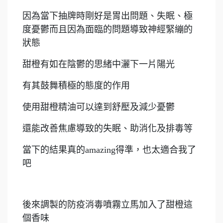
因為當下抽牌時剛好是胃出問題、失眠、極
度憂鬱而且因為面臨的問題導致神經緊繃的
狀態
甜橙有如在陰鬱的思緒中灑下一片陽光
有其鼓舞積極的態度的作用
使用甜橙精油可以達到舒壓及減少憂鬱
還能改善焦慮導致的失眠、助消化及排毒等
當下的結果真的amazing得準，也太適合我了
吧
後來調製的防疫消毒噴霧立馬加入了甜橙這
個香味