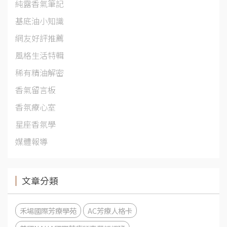
純露香氣筆記
基底油小知識
網友好評推薦
風格生活特輯
稀有精油解密
香氣留言板
香氛療心室
星座香氛學
媒體報導
文章分類
禾場國際芳療學苑
AC芳療人格卡