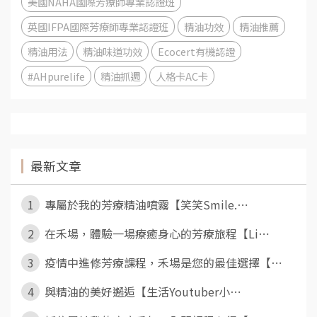
美國NAHA國際芳療師專業認證班
英國IFPA國際芳療師專業認證班
精油功效
精油推薦
精油用法
精油味道功效
Ecocert有機認證
#AHpurelife
精油抓週
人格卡AC卡
最新文章
1
專屬於我的芳療精油噴霧【笑笑Smile.⋯
2
在禾場，體驗一場療癒身心的芳療旅程【Li⋯
3
疫情中進修芳療課程，禾場是您的最佳選擇【⋯
4
與精油的美好邂逅【生活Youtuber小⋯