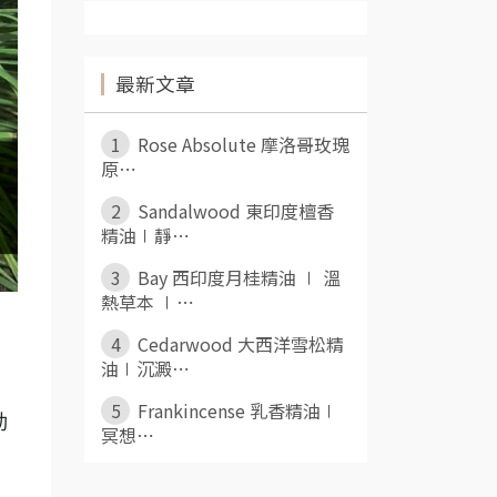
最新文章
1
Rose Absolute 摩洛哥玫瑰
原⋯
2
Sandalwood 東印度檀香
精油∣靜⋯
3
Bay 西印度月桂精油 ∣ 溫
熱草本 ∣⋯
4
Cedarwood 大西洋雪松精
油∣沉澱⋯
5
Frankincense 乳香精油∣
動
冥想⋯