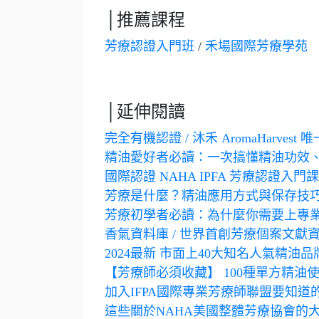
│推薦課程
芳療認證入門班
/
禾場國際芳療學苑
│延伸閱讀
完全有機認證 / 沐禾 AromaHarve
精油愛好者必讀：一次搞懂精油功效
國際認證 NAHA IPFA 芳療認證入門
芳療是什麼？精油應用方式與保存技
芳療初學者必讀：為什麼你需要上專業的芳療課
香氣資料庫 / 世界首創芳療個案文獻
2024最新 市面上40大知名人氣精
【芳療師必須收藏】 100種單方精油
加入IFPA國際專業芳療師聯盟要知
這些關於NAHA美國整體芳療協會的