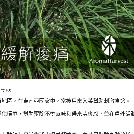
ass
帶地區，在東南亞國家中，常被用來入菜幫助刺激食慾。
淨化環境，幫助驅除不悅氣味和帶來清爽感，並在戶外活