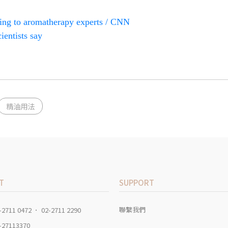
rding to aromatherapy experts / CNN
ientists say
精油用法
T
SUPPORT
聯繫我們
-2711 0472 ． 02-2711 2290
-27113370