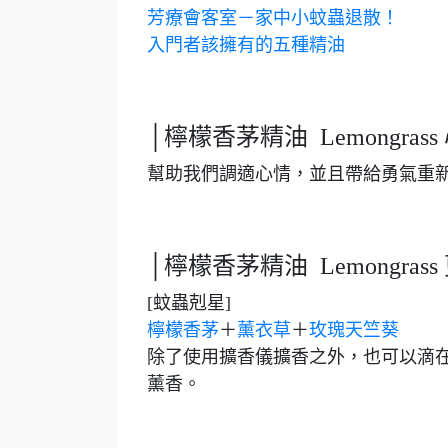
芳療會客室－家中小蚊蟲退散！
入門者該擁有的五種精油
│檸檬香茅精油 Lemongras
幫助我們調適心情，並且帶給勇氣重
│檸檬香茅精油 Lemongras
[蚊蟲剋星]
檸檬香茅
＋
薰衣草
＋
玫瑰天竺葵
除了使用擴香儀擴香之外，也可以滴
薰香。