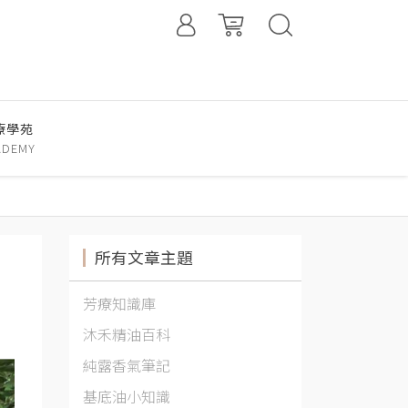
療學苑
ADEMY
所有文章主題
芳療知識庫
沐禾精油百科
純露香氣筆記
基底油小知識