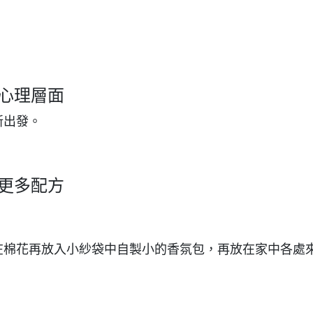
s 心理層面
新出發。
s 更多配方
在棉花再放入小紗袋中自製小的香氛包，再放在家中各處