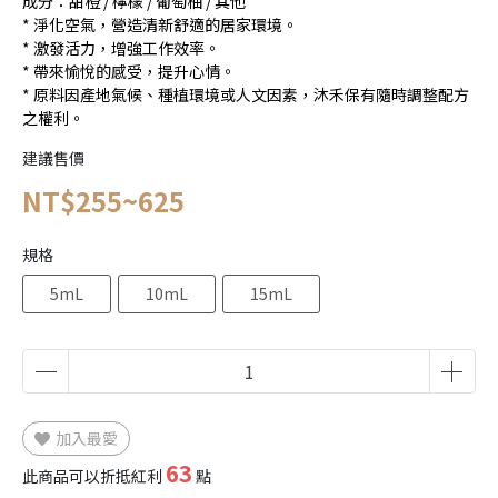
成分：甜橙 / 檸檬 / 葡萄柚 / 其他
* 淨化空氣，營造清新舒適的居家環境。
* 激發活力，增強工作效率。
* 帶來愉悅的感受，提升心情。
* 原料因產地氣候、種植環境或人文因素，沐禾保有隨時調整配方
之權利。
建議售價
NT$255~625
規格
5mL
10mL
15mL
加入最愛
63
此商品可以折抵紅利
點