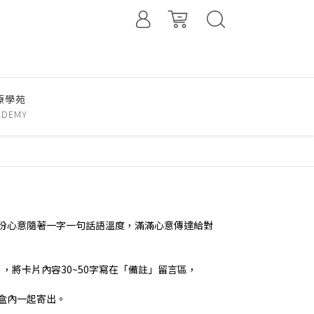
療學苑
ADEMY
份心意隨著一字一句話語溫度，滿滿心意傳達給對
片，將卡片內容30~50字寫在「備註」留言區，
盒內一起寄出。