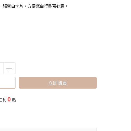
一張空白卡片，方便您自行書寫心意。
立即購買
0
紅利
點