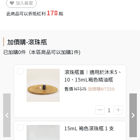
加入最愛
178
此商品可以折抵紅利
點
加價購-滾珠瓶
已加購
0
件
（本區商品可以加購
1
件)
滾珠瓶蓋︱適用於沐禾5、
10、15mL褐色精油瓶
售價
NT$75
加價購
NT$50
15mL 褐色滾珠瓶 1 支