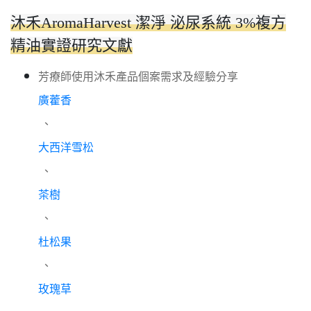
沐禾AromaHarvest 潔淨 泌尿系統 3%複方
精油實證研究文獻
芳療師使用沐禾產品個案需求及經驗分享
廣藿香
、
大西洋雪松
、
茶樹
、
杜松果
、
玫瑰草