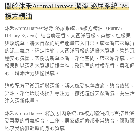
關於沐禾AromaHarvest 潔淨 泌尿系統 3%
複方精油
沐禾AromaHarvest潔淨 泌尿系統 3%複方精油（Purity /
Urinary System）結合廣藿香、大西洋雪松、茶樹、杜松果
與玫瑰草，將大自然的純粹能量帶入日常。廣霍香帶來厚實
的泥土氣息，穩定情緒；大西洋雪松的溫暖木質調，營造沉
穩安心氛圍；茶樹清新草本香，淨化空間、帶來潔淨感；杜
松果則以清冽木質調提振精神；玫瑰草的柑橘花香，柔和舒
心，增添活力與愉悅感。
這款配方平衡沉靜與清新，讓人感受純粹療癒，適合放鬆、
冥想、淨化環境或提升專注力，擁抱這份天然香氣，為生活
注入清新能量。
沐禾AromaHarvest 釋放 肌肉系統 3%複方精油如此百搭且深
受喜愛的香氣組合，工作、居家或靜修都非常適合，隨時隨
地享受優雅輕鬆的身心質感！