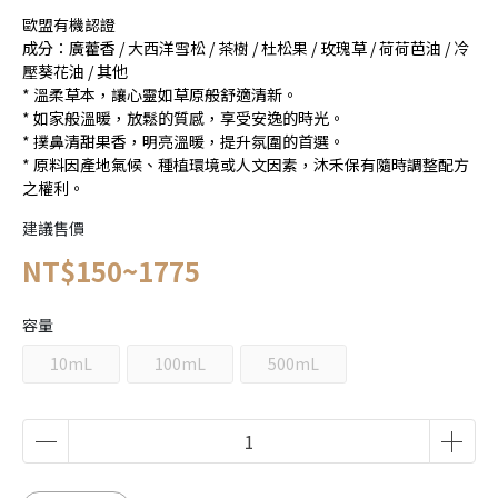
歐盟有機認證
成分：廣藿香 / 大西洋雪松 / 茶樹 / 杜松果 / 玫瑰草 / 荷荷芭油 / 冷
壓葵花油 / 其他
* 溫柔草本，讓心靈如草原般舒適清新。
* 如家般溫暖，放鬆的質感，享受安逸的時光。
* 撲鼻清甜果香，明亮溫暖，提升氛圍的首選。
* 原料因產地氣候、種植環境或人文因素，沐禾保有隨時調整配方
之權利。
建議售價
NT$150~1775
容量
10mL
100mL
500mL