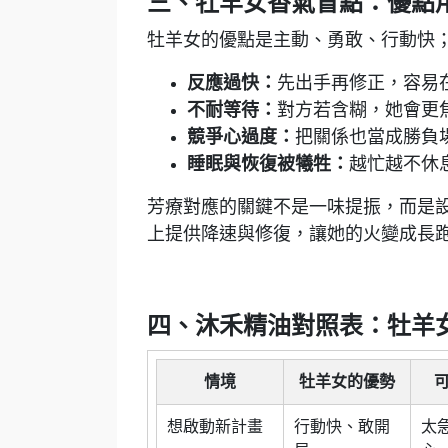
三、牡羊女香氣盲點：優點
牡羊女的優點是主動、勇敢、行動快
反應過快：
先出手再修正，容易
不耐等待：
對方若含糊，她會更
競爭心過度：
把關係也當成勝負
睡眠與恢復被犧牲：
越忙越不休
芳療對應的關鍵不是一味提振，而是
上提供降速與修復，讓她的火變成長
四、沐禾精油對照表：牡羊女
情境
牡羊女的優勢
想啟動新計畫
行動快、敢開
太