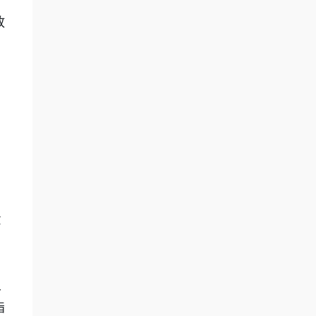
放
意
界
脂