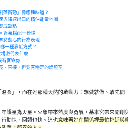
俐落衝勁」像哪種味道？
速與降速出口的精油能量地圖
變成缺點
× 香氣搭配一秒懂
羊女動心的行為表現
是哪一種靠近方式？
意親密代表什麼
沒有喜歡你
亮、直接，但要有穩定的燃燒室
「溫柔」，而在她那種天然的啟動力：想做就做、敢先開
，守護星為火星。火象帶來熱度與勇氣，基本宮帶來開創
、行動快、回饋也快。這也
意味著她在關係裡最怕拖延與
及能跟上節奏的人。