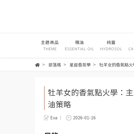
主題商品
精油
純露
THEME
ESSENTIAL OIL
HYDROSOL
CA
部落格
星座香氛學
牡羊女的香氣點火
牡羊女的香氣點火學：主
油策略
Eva
2026-01-16