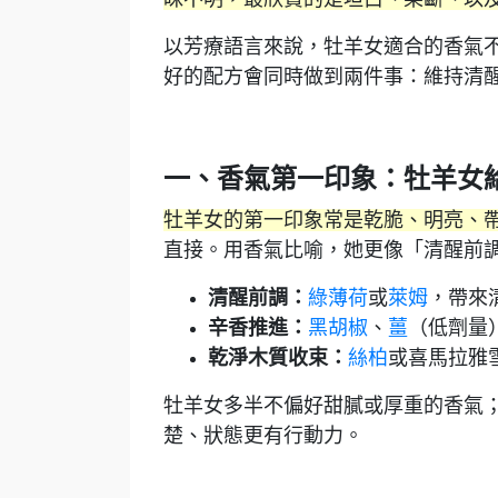
以芳療語言來說，牡羊女適合的香氣
好的配方會同時做到兩件事：維持清
一、香氣第一印象：牡羊女
牡羊女的第一印象常是乾脆、明亮、
直接。用香氣比喻，她更像「清醒前
清醒前調：
綠薄荷
或
萊姆
，帶來
辛香推進：
黑胡椒
、
薑
（低劑量
乾淨木質收束：
絲柏
或喜馬拉雅
牡羊女多半不偏好甜膩或厚重的香氣
楚、狀態更有行動力。