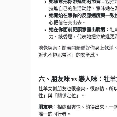
她願意把你帶進她的節奏：
包括
拉進自己的生活動線，意味她在
她開始在意你的反應速度與一致
心把信任交出去。
她在你面前更願意露出脆弱：
牡
力、談委屈，代表她把你放進更
嗅覺線索：她若開始偏好你身上乾淨
近也不拖泥帶水」的安全感。
六、朋友味 vs 戀人味：
牡羊女對朋友也很豪爽、很熱情，所
性」與「關係定位」。
朋友味：
相處很爽快、約得出來、一
唯一的同行者。