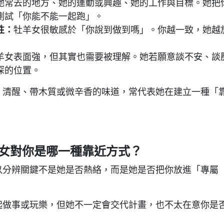
她常去的地方、她的運動或興趣、她的工作與目標。她把
測試「你能不能一起跑」。
性：
牡羊女很敏感於「你說到做到嗎」。你越一致，她越
羊女表面強，但其實也需要被理解。她若願意談不安、談
深的位置。
、清醒、帶木質或微辛香的味道，常代表她在建立一種「
牡羊女對你是哪一種靠近方式？
以分辨關鍵不是她是否熱絡，而是她是否把你放進「專屬
起做事或玩樂，但她不一定會交代計畫，也不太在意你是