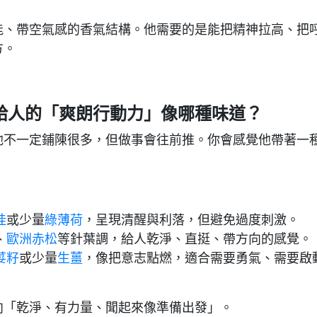
能、帶空氣感的香氣結構。他需要的是能把精神拉高、把
方。
給人的「爽朗行動力」像哪種味道？
他不一定鋪陳很多，但做事會往前推。你會感覺他帶著一
桂
或少量
綠薄荷
，呈現清醒與利落，但避免過度刺激。
、
歐洲赤松
等針葉調，給人乾淨、直挺、帶方向的感覺。
荽籽
或少量
生薑
，像把意志點燃，適合需要勇氣、需要啟
向「乾淨、有力量、聞起來像準備出發」。