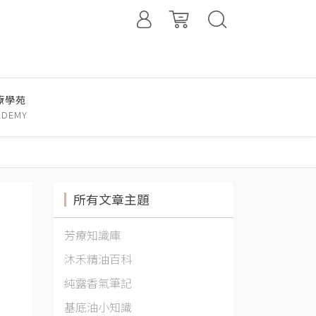
療學苑
ADEMY
所有文章主題
芳療知識庫
沐禾精油百科
純露香氣筆記
基底油小知識