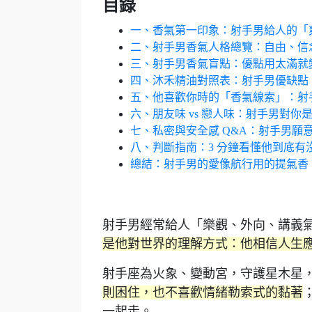
目錄
一、香氣第一印象：射手男給人的「
二、射手男香氣人格總覽：自由、信
三、射手男香氣盲點：優點用太滿就
四、沐禾精油對照表：射手男優缺點 
五、他喜歡你時的「香氣線索」：射
六、朋友味 vs 戀人味：射手男對你
七、私密與安全感 Q&A：射手男願
八、判斷指南：3 分鐘看懂他到底有
總結：射手男的愛像航行用的提氣香
射手男經常給人「樂觀、外向、講義
是他對世界的理解方式：他相信人生
射手座為火象、變動宮，守護星木星
則困住，也不喜歡情緒勒索式的黏著
一起走。