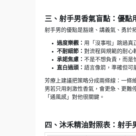
三、射手男香氣盲點：優點
射手男的優點是豁達、講義氣、勇於
過度樂觀：
用「沒事啦」跳過真
不耐細節：
對流程與規範的耐心
承諾焦慮：
不是不想負責，而是
直白過頭：
語言像箭，準確但可
芳療上建議把策略分成兩條線：一條
男若只用刺激性香氣，會更急、更難
「通風感」對他很關鍵。
四、沐禾精油對照表：射手男