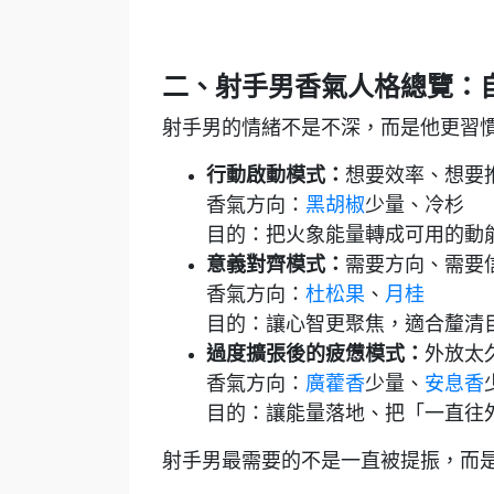
二、射手男香氣人格總覽：
射手男的情緒不是不深，而是他更習
行動啟動模式：
想要效率、想要
香氣方向：
黑胡椒
少量、冷杉
目的：把火象能量轉成可用的動
意義對齊模式：
需要方向、需要
香氣方向：
杜松果
、
月桂
目的：讓心智更聚焦，適合釐清
過度擴張後的疲憊模式：
外放太
香氣方向：
廣藿香
少量、
安息香
目的：讓能量落地、把「一直往
射手男最需要的不是一直被提振，而