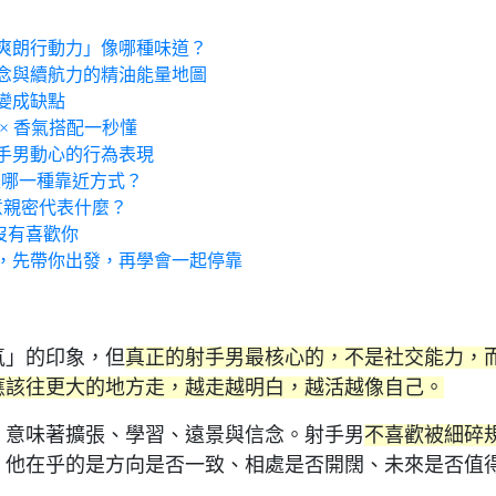
爽朗行動力」像哪種味道？
念與續航力的精油能量地圖
變成缺點
× 香氣搭配一秒懂
手男動心的行為表現
是哪一種靠近方式？
意親密代表什麼？
沒有喜歡你
，先帶你出發，再學會一起停靠
氣」的印象，但
真正的射手男最核心的，不是社交能力，
應該往更大的地方走，越走越明白，越活越像自己。
，意味著擴張、學習、遠景與信念。射手男
不喜歡被細碎
；他在乎的是方向是否一致、相處是否開闊、未來是否值