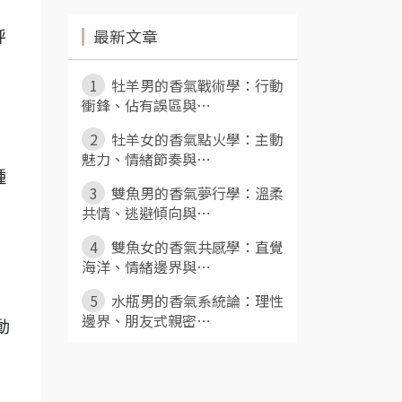
最新文章
呼
1
牡羊男的香氣戰術學：行動
衝鋒、佔有誤區與⋯
2
牡羊女的香氣點火學：主動
魅力、情緒節奏與⋯
種
3
雙魚男的香氣夢行學：溫柔
共情、逃避傾向與⋯
4
雙魚女的香氣共感學：直覺
海洋、情緒邊界與⋯
5
水瓶男的香氣系統論：理性
邊界、朋友式親密⋯
動