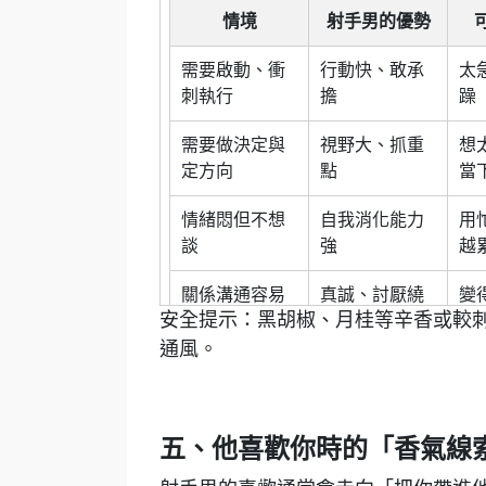
情境
射手男的優勢
需要啟動、衝
行動快、敢承
太
刺執行
擔
躁
需要做決定與
視野大、抓重
想
定方向
點
當
情緒悶但不想
自我消化能力
用
談
強
越
關係溝通容易
真誠、討厭繞
變
安全提示：黑胡椒、月桂等辛香或較
太直
圈
方
通風。
出差旅行後節
適應力強、很
作
奏亂
能跑
放
五、他喜歡你時的「香氣線