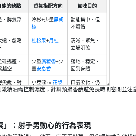
可能的缺點
香氣搭配方向
氣味目的
急、脾氣浮
冷杉+少量
黑胡
動能集中、但
椒
不爆衝
太遠、忽略
杜松果
+
月桂
清晰、聚焦、
下
立場明確
忙碌逃避、
少量
廣藿香
+少
落地、穩定、
累越空
量
安息香
回到身體
得尖銳、對
小荳蔻 or
花梨
口氣柔化、仍
刺激精油需控制濃度；針葉類擴香請避免長時間密閉並注
受傷
木
保真實
息漂移、難
杜松果
or 松針
清新整理、恢
鬆
復秩序感
索」：射手男動心的行為表現