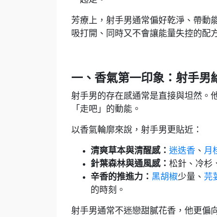
芳療上，射手男通常偏好乾淨、帶動
吸打開、同時又不會讓能量失控的配
一、香氣第一印象：射手男
射手男的存在感通常是直接與坦然。
「走吧」的動能。
以香氣輪廓來說，射手男更貼近：
清爽草本與清醒感：
迷迭香
、
月
針葉森林與通風感：
松針、冷杉
辛香的推進力：
黑胡椒
少量、
芫
的時刻。
射手男通常不迷戀甜膩花香，他更偏