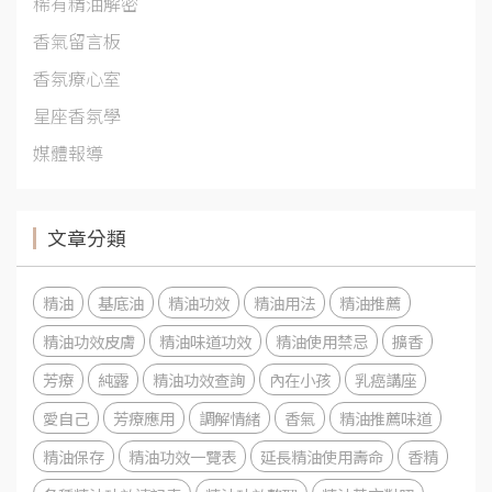
稀有精油解密
香氣留言板
香氛療心室
星座香氛學
媒體報導
文章分類
精油
基底油
精油功效
精油用法
精油推薦
精油功效皮膚
精油味道功效
精油使用禁忌
擴香
芳療
純露
精油功效查詢
內在小孩
乳癌講座
愛自己
芳療應用
調解情緒
香氣
精油推薦味道
精油保存
精油功效一覽表
延長精油使用壽命
香精