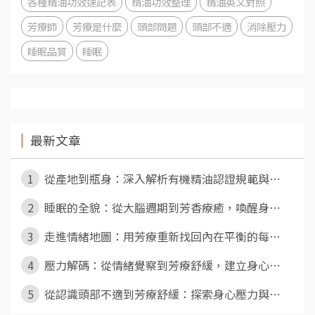
各種精油功效速記表
精油功效整理
精油英文對照
芳療師
芳療是什麼
頭部問題
頭部不適
消除壓力
睡眠品質
睡眠
最新文章
1
從產地到瓶身：深入解析有機精油認證規範與⋯
2
睡眠的全貌：從大腦週期到芳香療癒，喚醒身⋯
3
走進情緒地圖：用芳療重新找回內在平衡的每⋯
4
壓力解碼：從情緒覺察到芳療舒緩，建立身心⋯
5
從認識頭部不適到芳療舒緩：探索身心壓力與⋯