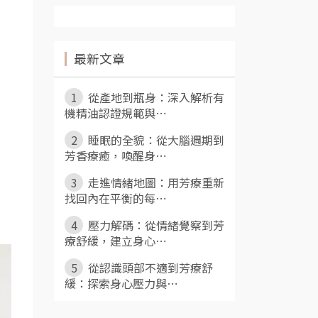
最新文章
1
從產地到瓶身：深入解析有
機精油認證規範與⋯
2
睡眠的全貌：從大腦週期到
芳香療癒，喚醒身⋯
3
走進情緒地圖：用芳療重新
找回內在平衡的每⋯
4
壓力解碼：從情緒覺察到芳
療舒緩，建立身心⋯
5
從認識頭部不適到芳療舒
緩：探索身心壓力與⋯