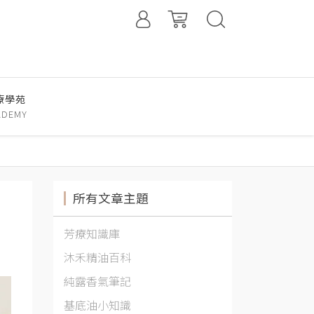
療學苑
ADEMY
所有文章主題
芳療知識庫
沐禾精油百科
純露香氣筆記
基底油小知識