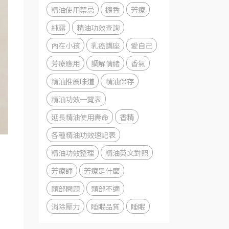
精油使用禁忌
擴香
芳療
純露
精油功效查詢
內在小孩
乳癌講座
愛自己
芳療應用
調解情緒
香氣
精油推薦味道
精油保存
精油功效一覽表
延長精油使用壽命
香精
各種精油功效速記表
精油功效整理
精油英文對照
芳療師
芳療是什麼
頭部問題
頭部不適
消除壓力
睡眠品質
睡眠