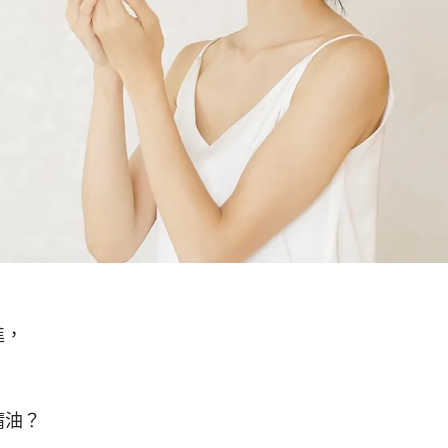
進，
精油？