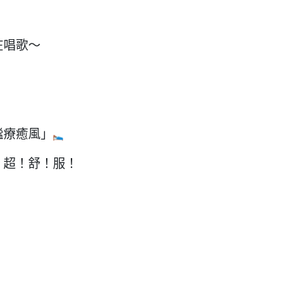
在唱歌～
謐療癒風」
，超！舒！服！