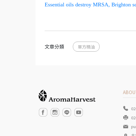
Essential oils destroy MRSA, Brighton sc
文章分類
單方精油
ABOU
02
02
pu
北