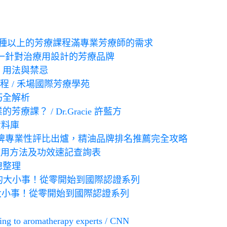
00種以上的芳療課程滿專業芳療師的需求
st 唯一針對治療用設計的芳療品牌
、用法與禁忌
課程 / 禾場國際芳療學苑
巧全解析
？ / Dr.Gracie 許藍方
資料庫
油品牌專業性評比出爐，精油品牌排名推薦完全攻略
使用方法及功效速記查詢表
總整理
道的大小事！從零開始到國際認證系列
大小事！從零開始到國際認證系列
rding to aromatherapy experts / CNN