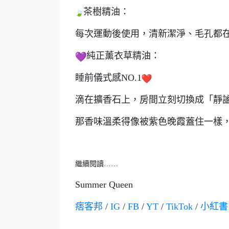
茶樹精油：
每次運動後使用，清新潔淨、毛孔都
純正薰衣草精油：
睡前儀式感NO.1
滴在擴香石上，房間立刻切換成「靜
那香味溫柔得像被紫色晚霞蓋住一樣
繼續閱讀……
Summer Queen
痞客邦
/
IG
/
FB
/
YT
/
TikTok
/
小紅書