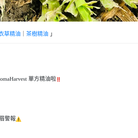
衣草精油
｜
茶樹精油
」
！
omaHarvest 單方精油啦
眉警報