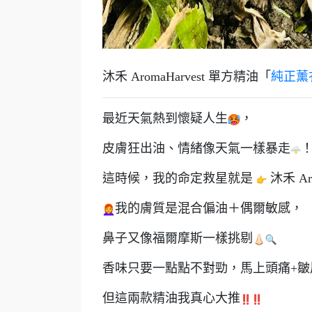
沐禾 AromaHarvest 單方精油「
純正薰
最近天氣熱到懷疑人生
，
皮膚狂出油、情緒像天氣一樣暴走
這時候，我的命定救星就是
沐禾 Ar
我的膚質是混合偏油＋偶爾敏感，
鼻子又像福爾摩斯一樣挑剔
香味只要一點點不對勁，馬上頭痛+皺
但這兩款精油我真心大推