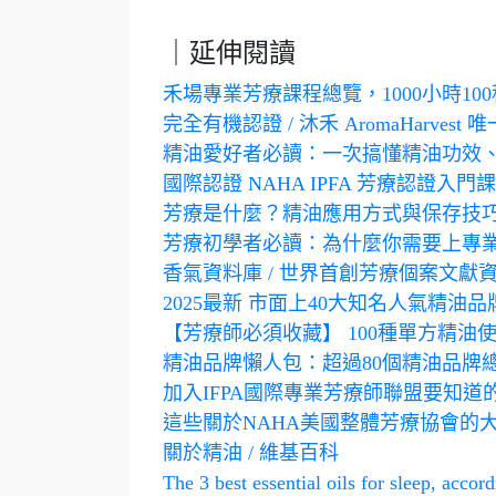
｜延伸閱讀
禾場專業芳療課程總覽，1000小時1
完全有機認證 / 沐禾 AromaHarve
精油愛好者必讀：一次搞懂精油功效
國際認證 NAHA IPFA 芳療認證入門
芳療是什麼？精油應用方式與保存技
芳療初學者必讀：為什麼你需要上專業的芳療課
香氣資料庫 / 世界首創芳療個案文獻
2025最新 市面上40大知名人氣精
【芳療師必須收藏】 100種單方精油
精油品牌懶人包：超過80個精油品牌
加入IFPA國際專業芳療師聯盟要知
這些關於NAHA美國整體芳療協會的
關於精油 / 維基百科
The 3 best essential oils for sleep, acco