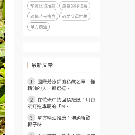
摯友送禮推薦
最愛的妳禮盒
親情時光禮盒
敬愛父母推薦
單方精油
最新文章
1
國際芳療師的私藏名單：懂
精油的人，都選這⋯
2
在忙碌中找回精緻感：用香
氣打造專屬的「M⋯
3
單方精油推薦：泡澡新歡｜
椰子味