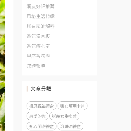
網友好評推薦
風格生活特輯
稀有精油解密
香氣留言板
香氛療心室
星座香氛學
媒體報導
文章分類
植感祝福禮盒
暖心萬用卡片
最愛的妳
送給女生推薦
知心閨密禮盒
滾珠油禮盒