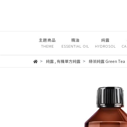
主題商品
精油
純露
THEME
ESSENTIAL OIL
HYDROSOL
CA
純露
,
有機單方純露
綠茶純露 Green Tea