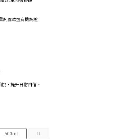
業純露歐盟有機認證
。
！
愉悅，提升日常自信。
500mL
1L