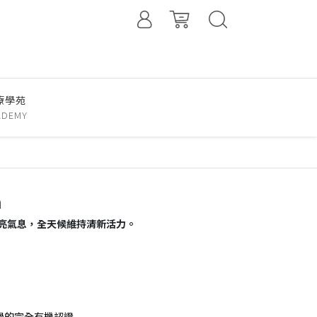
療學苑
ADEMY
a
亮氣息，全天候維持清新活力。
通過的完全有機認證