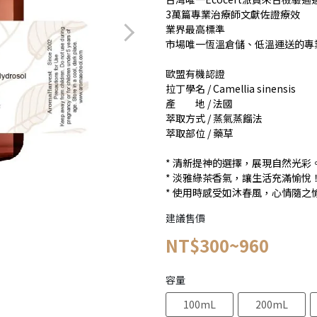
3萬篇專業治療師文獻佐證療效
業界最高標準
市場唯一恆溫倉儲、低溫運送的專
歐盟有機認證
拉丁學名 / Camellia sinensis
產 地 / 法國
萃取方式 / 蒸氣蒸餾法
萃取部位 / 藥草
* 清新提神的選擇，展現自然光彩
* 淡雅綠茶香氣，讓生活充滿愉悅
* 使用時感受如沐春風，心情隨之
建議售價
NT$300~960
容量
100mL
200mL