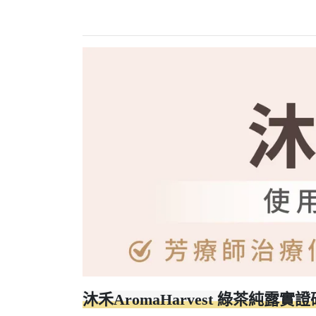
沐禾AromaHarvest 綠茶純露實