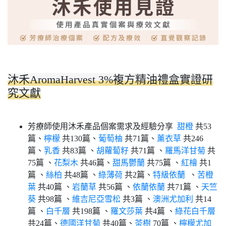
沐禾AromaHarvest 3%複方精油禮盒實證研
究文獻
芳療師使用沐禾產品個案需求及經驗分享
甜橙
共53
篇、
檸檬
共130篇、
葡萄柚
共71篇、
薰衣草
共246
篇、
乳香
共83篇 、
胡蘿蔔籽
共71篇 、
羅馬洋甘菊
共
75篇 、
花梨木
共46篇、
甜馬鬱蘭
共75篇 、
紅檜
共1
篇 、
絲柏
共48篇 、
綠薄荷
共2篇、
特級依蘭
、
苦橙
葉
共40篇 、
岩蘭草
共56篇 、
依蘭依蘭
共71篇 、
天竺
葵
共98篇 、
維吉尼亞雪松
共3篇 、
澳洲尤加利
共14
篇 、
白千層
共198篇 、
羅文莎葉
共4篇 、
綠花白千層
共24篇、
德國洋甘菊
共40篇、
茶樹
70篇 、
檸檬尤加