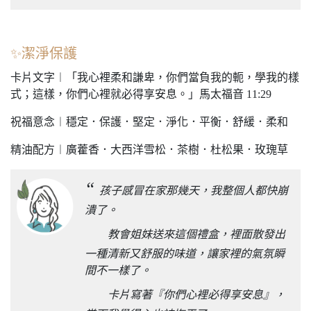
✨潔淨保護
卡片文字︱「我心裡柔和謙卑，你們當負我的軛，學我的樣
式；這樣，你們心裡就必得享安息。」馬太福音 11:29
祝福意念︱穩定．保護．堅定．淨化．平衡．舒緩．柔和
精油配方︱廣藿香．大西洋雪松．茶樹．杜松果．玫瑰草
“
孩子感冒在家那幾天，我整個人都快崩
潰了。
教會姐妹送來這個禮盒，裡面散發出
一種清新又舒服的味道，讓家裡的氣氛瞬
間不一樣了。
卡片寫著『你們心裡必得享安息』，