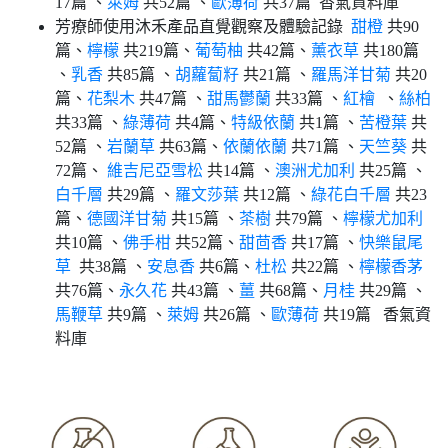
17篇 、
萊姆
共52篇 、
歐薄荷
共37篇 香氣資料庫
芳療師使用沐禾產品直覺觀察及體驗記錄
甜橙
共90
篇、
檸檬
共219篇、
葡萄柚
共42篇、
薰衣草
共180篇
、
乳香
共85篇 、
胡蘿蔔籽
共21篇 、
羅馬洋甘菊
共20
篇、
花梨木
共47篇 、
甜馬鬱蘭
共33篇 、
紅檜
、
絲柏
共33篇 、
綠薄荷
共4篇、
特級依蘭
共1篇 、
苦橙葉
共
52篇 、
岩蘭草
共63篇、
依蘭依蘭
共71篇 、
天竺葵
共
72篇、
維吉尼亞雪松
共14篇 、
澳洲尤加利
共25篇 、
白千層
共29篇 、
羅文莎葉
共12篇 、
綠花白千層
共23
篇、
德國洋甘菊
共15篇 、
茶樹
共79篇 、
檸檬尤加利
共10篇 、
佛手柑
共52篇、
甜茴香
共17篇 、
快樂鼠尾
草
共38篇 、
安息香
共6篇、
杜松
共22篇 、
檸檬香茅
共76篇、
永久花
共43篇 、
薑
共68篇、
月桂
共29篇 、
馬鞭草
共9篇 、
萊姆
共26篇 、
歐薄荷
共19篇 香氣資
料庫