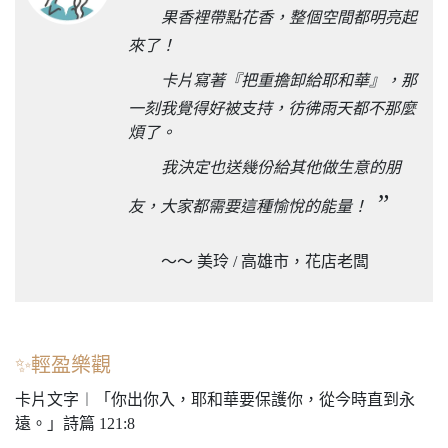
果香裡帶點花香，整個空間都明亮起
來了！
卡片寫著『把重擔卸給耶和華』，那
一刻我覺得好被支持，彷彿雨天都不那麼
煩了。
我決定也送幾份給其他做生意的朋
”
友，大家都需要這種愉悅的能量！
～～ 美玲 / 高雄市，花店老闆
✨輕盈樂觀
卡片文字︱「你出你入，耶和華要保護你，從今時直到永
遠。」詩篇 121:8