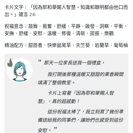
卡片文字︱「因為耶和華賜人智慧，知識和聰明都由他口而
出。」箴言 2:6
祝福意念︱鼓舞．振奮．舒緩．平靜．啟發．洞察．平衡．
安撫．舒緩．安慰．溫暖．修復．清新．提振．樂觀
精油配方︱甜茴香．快樂鼠尾草．天竺葵．岩蘭草．葡萄柚
“
那天一位家長送我一個禮盒，
我打開後那種溫暖又甜甜的果香瞬間
填滿了整個教室。
卡片上寫著『因為耶和華賜人智
慧』，真的超感動！
這份祝福太棒了，我立刻買了幾份準
備送給我的同事們，讓她們也感受到這份
”
安慰。