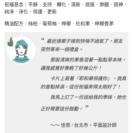
祝福意念︱平靜．支持．轉化．清新．提振．樂觀．提神．
純淨．淨化．保護．更新
精油配方︱絲柏．葡萄柚．檸檬．杜松果．檸檬香茅
“
最近接案子接到快喘不過氣了，朋友
突然寄來一個禮盒。
那股清爽的果香混著一點點草本味，
讓我感覺好像輕了好幾公斤！
卡片上寫著『耶和華保護你』，我真
的差點掉淚，這份祝福來得太剛好了！
我馬上訂了一份送給我的學妹，她也
”
正好需要這份鼓勵。
～～ 佳恩 / 台北市，平面設計師