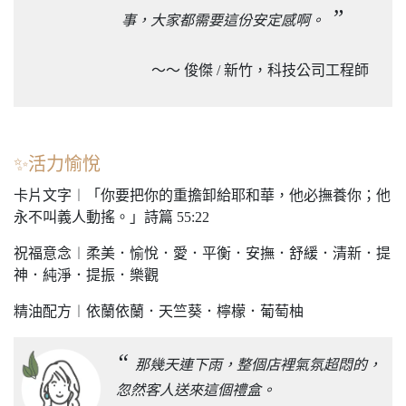
”
事，大家都需要這份安定感啊。
～～ 俊傑 / 新竹，科技公司工程師
✨活力愉悅
卡片文字︱「你要把你的重擔卸給耶和華，他必撫養你；他
永不叫義人動搖。」詩篇 55:22
祝福意念︱柔美．愉悅．愛．平衡．安撫．舒緩．清新．提
神．純淨．提振．樂觀
精油配方︱依蘭依蘭．天竺葵．檸檬．葡萄柚
“
那幾天連下雨，整個店裡氣氛超悶的，
忽然客人送來這個禮盒。