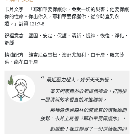
卡片文字︱「耶和華要保護你，免受一切的災害；他要保護
你的性命。你出你入，耶和華要保護你，從今時直到永
遠。」詩篇 121:7-8
祝福意念︱堅固．安定．保護．清新．提神．恢復．淨化．
舒緩
精油配方︱維吉尼亞雪松．澳洲尤加利．白千層．羅文莎
葉．綠花白千層
“
最近壓力超大，幾乎天天加班，
某天回家竟然收到這個禮盒，打開後
一股清新的木香直接沖進腦袋，
那種像走進森林的感覺真的讓我瞬間
放鬆。卡片上寫著『耶和華要保護你』，
超感動！我立刻買了一份送給我的同