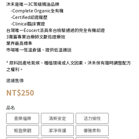
沐禾是唯一3C等級精油品牌
-Complete Organic全有機
-Certified認證履歷
-Clinical臨床實證
台灣唯一Ecocert派員來台檢驗通過的完全有機認證
3萬篇專業治療師文獻佐證療效
業界最高標準
市場唯一恆溫倉儲、提供低溫運送
* 原料因產地氣候、種植環境或人文因素，沐禾保有隨時調整配方
之權利。
建議售價
NT$250
品名
喜樂福樂
清新安定
活力愉悅
輕盈樂觀
潔淨保護
優雅柔和