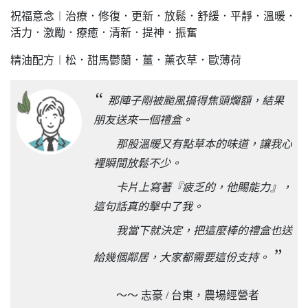
祝福意念︱治療．修復．更新．放鬆．舒緩．平靜．溫暖．
活力．激勵．療癒．清新．提神．振奮
精油配方︱松．甜馬鬱蘭．薑．薰衣草．歐薄荷
“
那陣子剛被颱風搞得焦頭爛額，結果
朋友送來一個禮盒。
那股溫暖又有點草本的味道，讓我心
裡瞬間放鬆不少。
卡片上寫著『疲乏的，他賜能力』，
這句話真的擊中了我。
我當下就決定，把這麼棒的禮盒也送
”
給幾個鄰居，大家都需要這份支持。
～～ 志豪 / 台東，農場經營者