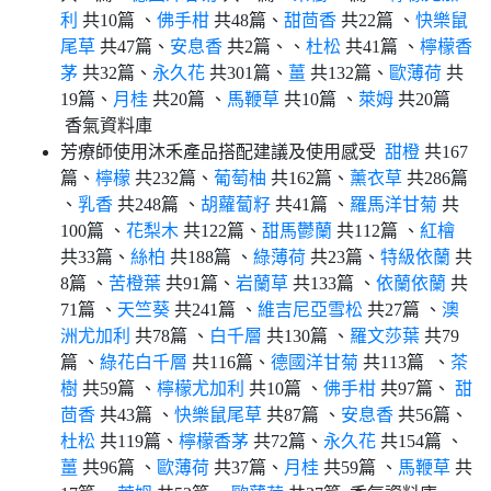
利
共10篇 、
佛手柑
共48篇、
甜茴香
共22篇 、
快樂鼠
尾草
共47篇、
安息香
共2篇、、
杜松
共41篇 、
檸檬香
茅
共32篇、
永久花
共301篇、
薑
共132篇、
歐薄荷
共
19篇、
月桂
共20篇 、
馬鞭草
共10篇 、
萊姆
共20篇
香氣資料庫
芳療師使用沐禾產品搭配建議及使用感受
甜橙
共167
篇、
檸檬
共232篇、
葡萄柚
共162篇、
薰衣草
共286篇
、
乳香
共248篇 、
胡蘿蔔籽
共41篇 、
羅馬洋甘菊
共
100篇 、
花梨木
共122篇、
甜馬鬱蘭
共112篇 、
紅檜
共33篇、
絲柏
共188篇 、
綠薄荷
共23篇、
特級依蘭
共
8篇 、
苦橙葉
共91篇、
岩蘭草
共133篇 、
依蘭依蘭
共
71篇 、
天竺葵
共241篇 、
維吉尼亞雪松
共27篇 、
澳
洲尤加利
共78篇 、
白千層
共130篇 、
羅文莎葉
共79
篇 、
綠花白千層
共116篇、
德國洋甘菊
共113篇 、
茶
樹
共59篇 、
檸檬尤加利
共10篇 、
佛手柑
共97篇、
甜
茴香
共43篇 、
快樂鼠尾草
共87篇 、
安息香
共56篇、
杜松
共119篇、
檸檬香茅
共72篇、
永久花
共154篇 、
薑
共96篇 、
歐薄荷
共37篇、
月桂
共59篇 、
馬鞭草
共