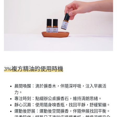
3%複方精油的使用時機
晨間喚醒：滴於擴香木，伴隨深呼吸，注入早晨活
力。
專注時刻：點綴辦公桌擴香石，維持清朗思緒。
靜心沉澱：使用隨身嗅香瓶，找回平靜，舒緩緊繃。
運動後舒展：運動後空間擴香，伴隨伸展找回平衡。