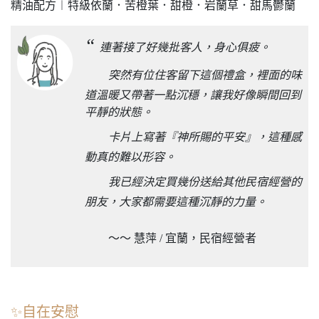
精油配方︱特級依蘭．苦橙葉．甜橙．岩蘭草．甜馬鬱蘭
“
連著接了好幾批客人，身心俱疲。
突然有位住客留下這個禮盒，裡面的味
道溫暖又帶著一點沉穩，讓我好像瞬間回到
平靜的狀態。
卡片上寫著『神所賜的平安』，這種感
動真的難以形容。
我已經決定買幾份送給其他民宿經營的
朋友，大家都需要這種沉靜的力量。
～～ 慧萍 / 宜蘭，民宿經營者
✨自在安慰