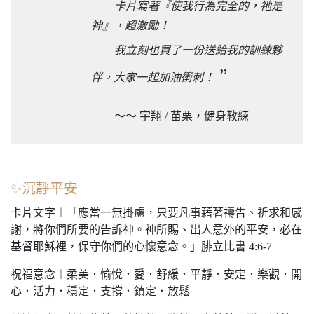
卡片寫著『使我行為完全的，祂是
神』，超激勵！
我立刻也買了一份送給我的訓練夥
”
伴，大家一起加油衝刺！
～～ 宇翔 / 苗栗，健身教練
✨沉靜平安
卡片文字︱「應當一無掛慮，只要凡事藉著禱告、祈求和感
謝，將你們所要的告訴神。神所賜、出人意外的平安，必在
基督耶穌裡，保守你們的心懷意念。」腓立比書 4:6-7
祝福意念︱柔美．愉悅．愛．舒緩．平靜．安定．樂觀．開
心．活力．穩定．支撐．鎮定．放鬆