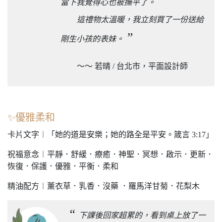
當下我覺得心也被撫平了。
這禮物太溫暖，我立刻買了一份送給
”
剛生小孩的表妹。
～～ 若晴 / 台北市，平面設計師
✨優雅柔和
卡片文字︱「她的道是安樂；她的路全是平安。箴言 3:17」
祝福意念︱平靜．舒緩．療癒．神聖．冥想．啟示．更新．
恢復．保護．優雅．平衡．柔和
精油配方︱薰衣草．乳香．沒藥 ．羅馬洋甘菊．花梨木
“
下課後回家超累的，看到桌上放了一