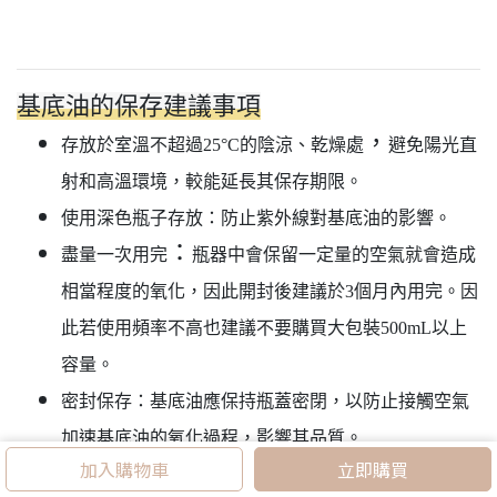
基底油的保存建議事項
，
存放於室溫不超過25°C的陰涼、乾燥處
避免陽光直
射和高溫環境，較能延長其保存期限。
使用深色瓶子存放：防止紫外線對基底油的影響。
：
盡量一次用完
瓶器中會保留一定量的空氣就會造成
相當程度的氧化，因此開封後建議於3個月內用完。因
此若使用頻率不高也建議不要購買大包裝500mL以上
容量。
密封保存：基底油應保持瓶蓋密閉，以防止接觸空氣
加速基底油的氧化過程，影響其品質。
加入購物車
立即購買
建議存放在冰箱：可以有效延長其保存期限。在低溫