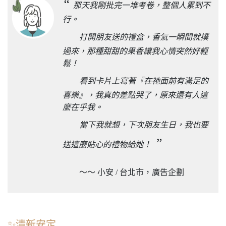
“
那天我剛批完一堆考卷，整個人累到不
行。
打開朋友送的禮盒，香氣一瞬間就撲
過來，那種甜甜的果香讓我心情突然好輕
鬆！
看到卡片上寫著『在祂面前有滿足的
喜樂』，我真的差點哭了，原來還有人這
麼在乎我。
當下我就想，下次朋友生日，我也要
”
送這麼貼心的禮物給她！
～～ 小安 / 台北市，廣告企劃
✨清新安定