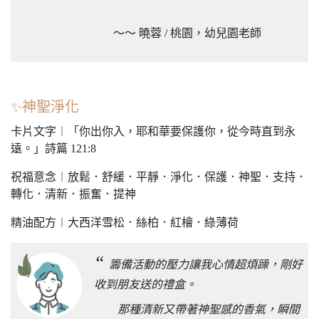
～～ 曉蓉 / 桃園，幼兒園老師
✨神聖淨化
卡片文字︱「你出你入，耶和華要保護你，從今時直到永
遠。」詩篇 121:8
祝福意念︱放鬆．舒緩．平靜．淨化．保護．神聖．支持．
轉化．清新．振奮．提神
精油配方︱大西洋雪松．絲柏．紅檜．綠薄荷
“
籌備活動的壓力讓我心情超煩躁，剛好
收到朋友送的禮盒。
那種清新又帶著神聖感的香氣，瞬間