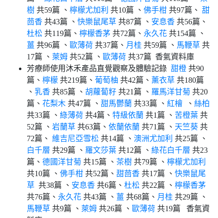
樹
共59篇 、
檸檬尤加利
共10篇 、
佛手柑
共97篇、
甜
茴香
共43篇 、
快樂鼠尾草
共87篇 、
安息香
共56篇、
杜松
共119篇、
檸檬香茅
共72篇、
永久花
共154篇 、
薑
共96篇 、
歐薄荷
共37篇、
月桂
共59篇 、
馬鞭草
共
17篇 、
萊姆
共52篇 、
歐薄荷
共37篇 香氣資料庫
芳療師使用沐禾產品直覺觀察及體驗記錄
甜橙
共90
篇、
檸檬
共219篇、
葡萄柚
共42篇、
薰衣草
共180篇
、
乳香
共85篇 、
胡蘿蔔籽
共21篇 、
羅馬洋甘菊
共20
篇、
花梨木
共47篇 、
甜馬鬱蘭
共33篇 、
紅檜
、
絲柏
共33篇 、
綠薄荷
共4篇、
特級依蘭
共1篇 、
苦橙葉
共
52篇 、
岩蘭草
共63篇、
依蘭依蘭
共71篇 、
天竺葵
共
72篇、
維吉尼亞雪松
共14篇 、
澳洲尤加利
共25篇 、
白千層
共29篇 、
羅文莎葉
共12篇 、
綠花白千層
共23
篇、
德國洋甘菊
共15篇 、
茶樹
共79篇 、
檸檬尤加利
共10篇 、
佛手柑
共52篇、
甜茴香
共17篇 、
快樂鼠尾
草
共38篇 、
安息香
共6篇、
杜松
共22篇 、
檸檬香茅
共76篇、
永久花
共43篇 、
薑
共68篇、
月桂
共29篇 、
馬鞭草
共9篇 、
萊姆
共26篇 、
歐薄荷
共19篇 香氣資