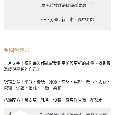
”
真正的放鬆是這種感覺啊。
～～ 芳岑 / 新北市，高中老師
💝國色芳華
卡片文字︱祝你每天都能感受到平衡與更新的能量，找到最
溫暖與平靜的自己！
祝福意念︱平靜．舒緩．療癒．神聖．冥想．啟示．更新．
恢復．保護．優雅．平衡．柔和
精油配方︱薰衣草．乳香．沒藥．羅馬洋甘菊．花梨木
“