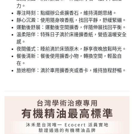
力。
專注時刻：點綴辦公桌擴香石，維持清朗思緒。
靜心沉澱：使用隨身嗅香瓶，找回平靜，舒緩緊繃。
運動後舒展：運動後空間擴香，伴隨伸展找回平衡。
溫柔陪伴：特殊日子滴於床邊擴香紙，營造溫暖安全
感。
夜間儀式：睡前滴於床頭原木，靜享夜晚放鬆時光。
餐後清新：餐後使用擴香小物，轉換空間，輕盈自
在。
旅途相伴：滴於車用擴香夾或香卡，維持旅程舒暢。