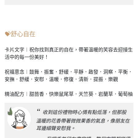
💝舒心自在
卡片文字︱祝你找到真正的自在，帶著溫暖的笑容去迎接生
活中的每一份美好！
祝福意念︱鼓舞．振奮．舒緩．平靜．啟發．洞察．平衡．
安撫．舒緩．安慰．溫暖．修復．清新．提振．樂觀
精油配方︱甜茴香．快樂鼠尾草．天竺葵．岩蘭草．葡萄柚
“
收到這份禮物時心情有點低落，但那股
溫暖的花香帶著微微果香的氣息，像朋友在
耳邊細聲安慰我。