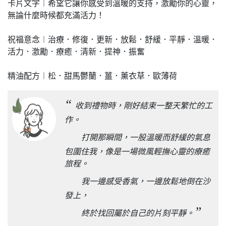
卡片文字︱希望它讓你感受到溫暖的支持，激勵你的心靈，
無論什麼時候都充滿活力！
祝福意念︱治療．修復．更新．放鬆．舒緩．平靜．溫暖．
活力．激勵．療癒．清新．提神．振奮
精油配方︱松．甜馬鬱蘭．薑．薰衣草．歐薄荷
“
收到禮物時，剛好結束一整天繁忙的工
作。
打開那瞬間，一股溫暖而舒緩的氣息
包圍住我，像是一場微風輕撫心靈的療癒
旅程。
我一邊感受香氣，一邊放鬆地倒在沙
發上，
”
終於找回屬於自己的片刻平靜。