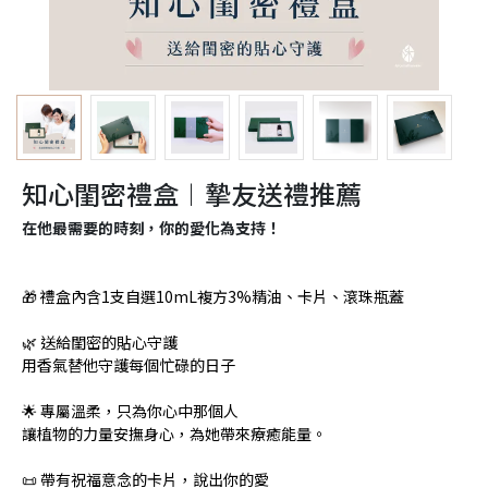
知心閨密禮盒︱摯友送禮推薦
在他最需要的時刻，你的愛化為支持！
🎁 禮盒內含1支自選10mL複方3%精油、卡片、滾珠瓶蓋
🌿 送給閨密的貼心守護
用香氣替他守護每個忙碌的日子
🌟 專屬溫柔，只為你心中那個人
讓植物的力量安撫身心，為她帶來療癒能量。
📜 帶有祝福意念的卡片，說出你的愛