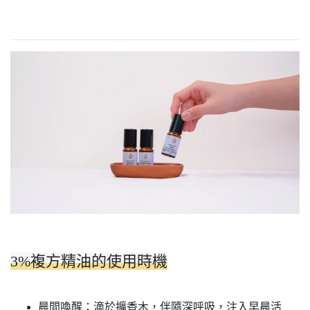
3%複方精油的使用時機
晨間喚醒：滴於擴香木，伴隨深呼吸，注入早晨活