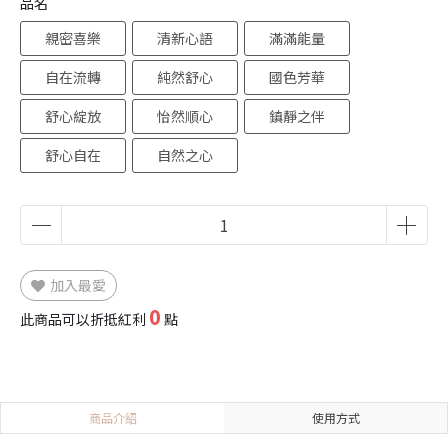
品名
親密喜樂
清新心語
滿滿能量
自在流轉
純然舒心
國色芳華
舒心綻放
怡然順心
鎮靜之伴
舒心自在
自然之心
加入最愛
0
此商品可以折抵紅利
點
商品介紹
使用方式