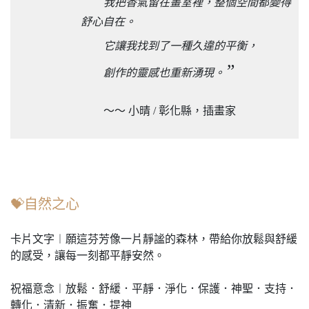
我把香氣留在畫室裡，整個空間都變得
舒心自在。
它讓我找到了一種久違的平衡，
”
創作的靈感也重新湧現。
～～ 小晴 / 彰化縣，插畫家
💝自然之心
卡片文字︱願這芬芳像一片靜謐的森林，帶給你放鬆與舒緩
的感受，讓每一刻都平靜安然。
祝福意念︱放鬆．舒緩．平靜．淨化．保護．神聖．支持．
轉化．清新．振奮．提神