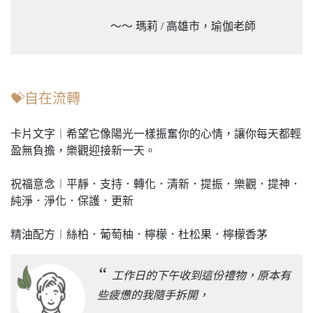
～～ 瑪莉 / 高雄市，瑜伽老師
💝自在流轉
卡片文字︱希望它像陽光一樣振奮你的心情，讓你每天都輕
盈無負擔，樂觀迎接新一天。
祝福意念︱平靜．支持．轉化．清新．提振．樂觀．提神．
純淨．淨化．保護．更新
精油配方︱絲柏．葡萄柚．檸檬．杜松果．檸檬香茅
“
工作日的下午收到這份禮物，原本有
些疲憊的我隨手拆開，