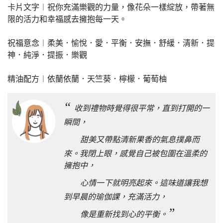
卡片文字︱祝你充滿樂觀的力量，像花朵一樣綻放，帶著無
限的活力和幸福感去擁抱每一天。
祝福意念︱柔美．愉悅．愛．平衡．安撫．舒緩．清新．提
神．純淨．提振．樂觀
精油配方︱依蘭依蘭．天竺葵．檸檬．葡萄柚
“
收到禮物時覺得很平常，直到打開的一
瞬間，
甜美又帶點清新果香的氣息撲鼻而
來。我閉上眼，感覺自己被包圍在溫柔的
擁抱中，
心情一下就明亮起來。這味道讓我想
到早晨的瑜伽課，充滿活力，
”
像是重新找到心的平衡。