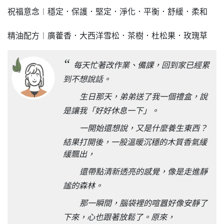
祝福意念︱穩定．保護．堅定．淨化．平衡．舒緩．柔和
精油配方︱廣藿香．大西洋雪松．茶樹．杜松果．玫瑰草
“
每天忙著改作業、備課，回到家已經累
到不想說話。
生日那天，弟弟送了我一個禮盒，說
是讓我「好好休息一下」。
一開始還想說，又是什麼養生東西？
結果打開後，一股溫暖沉穩的木質香氣緩
緩飄出，
還帶點清新透亮的感覺，像是走進靜
謐的森林。
那一瞬間，腦袋裡的喧囂好像安靜了
下來，心也跟著放鬆了。原來，