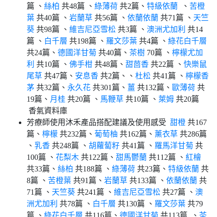
篇 、
絲柏
共48篇 、
綠薄荷
共2篇、
特級依蘭
、
苦橙
葉
共40篇 、
岩蘭草
共56篇 、
依蘭依蘭
共71篇 、
天竺
葵
共98篇 、
維吉尼亞雪松
共3篇 、
澳洲尤加利
共14
篇 、
白千層
共198篇 、
羅文莎葉
共4篇 、
綠花白千層
共24篇、
德國洋甘菊
共40篇、
茶樹
70篇 、
檸檬尤加
利
共10篇 、
佛手柑
共48篇、
甜茴香
共22篇 、
快樂鼠
尾草
共47篇、
安息香
共2篇、、
杜松
共41篇 、
檸檬香
茅
共32篇、
永久花
共301篇、
薑
共132篇、
歐薄荷
共
19篇、
月桂
共20篇 、
馬鞭草
共10篇 、
萊姆
共20篇
香氣資料庫
芳療師使用沐禾產品搭配建議及使用感受
甜橙
共167
篇、
檸檬
共232篇、
葡萄柚
共162篇、
薰衣草
共286篇
、
乳香
共248篇 、
胡蘿蔔籽
共41篇 、
羅馬洋甘菊
共
100篇 、
花梨木
共122篇、
甜馬鬱蘭
共112篇 、
紅檜
共33篇、
絲柏
共188篇 、
綠薄荷
共23篇、
特級依蘭
共
8篇 、
苦橙葉
共91篇、
岩蘭草
共133篇 、
依蘭依蘭
共
71篇 、
天竺葵
共241篇 、
維吉尼亞雪松
共27篇 、
澳
洲尤加利
共78篇 、
白千層
共130篇 、
羅文莎葉
共79
篇 、
綠花白千層
共116篇、
德國洋甘菊
共113篇 、
茶