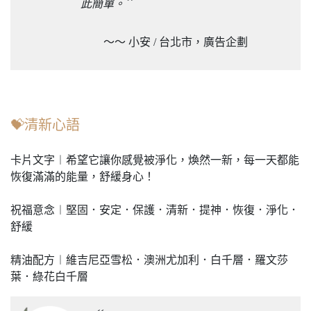
”
此簡單。
～～ 小安 / 台北市，廣告企劃
💝清新心語
卡片文字︱希望它讓你感覺被淨化，煥然一新，每一天都能
恢復滿滿的能量，舒緩身心！
祝福意念︱堅固．安定．保護．清新．提神．恢復．淨化．
舒緩
精油配方︱維吉尼亞雪松．澳洲尤加利．白千層．羅文莎
葉．綠花白千層