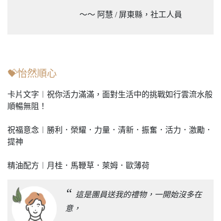
～～ 阿慧 / 屏東縣，社工人員
💝怡然順心
卡片文字︱祝你活力滿滿，面對生活中的挑戰如行雲流水般
順暢無阻！
祝福意念︱勝利．榮耀．力量．清新．振奮．活力．激勵．
提神
精油配方︱月桂．馬鞭草．萊姆．歐薄荷
“
這是團員送我的禮物，一開始沒多在
意，