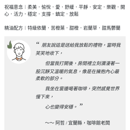
祝福意念︱柔美．愉悅．愛．舒緩．平靜．安定．樂觀．開
心．活力．穩定．支撐．鎮定．放鬆
精油配方︱特級依蘭．苦橙葉．甜橙．岩蘭草．甜馬鬱蘭
“
朋友說這是送給我放鬆的禮物，當時我
笑笑地收下，
但當我打開後，房間裡立刻瀰漫著一
股沉靜又溫暖的氣息，像是在擁抱內心最
柔軟的部分。
我坐在窗邊喝著咖啡，突然感覺世界
慢下來，
”
心也變得安穩。
～～ 阿哲 / 宜蘭縣，咖啡館老闆