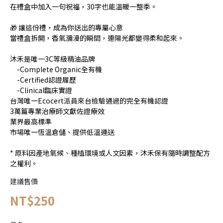
在禮盒中加入一句祝福，30字也能溫暖一整季。
🎁 讓這份禮，成為你送出的專屬心意
當禮盒拆開，香氣瀰漫的瞬間，連陽光都變得柔和起來。
沐禾是唯一3C等級精油品牌
-Complete Organic全有機
-Certified認證履歷
-Clinical臨床實證
台灣唯一Ecocert派員來台檢驗通過的完全有機認證
3萬篇專業治療師文獻佐證療效
業界最高標準
市場唯一恆溫倉儲、提供低溫運送
* 原料因產地氣候、種植環境或人文因素，沐禾保有隨時調整配方
之權利。
建議售價
NT$250