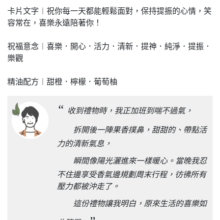
卡片文字︱祝你每一天都能輕鬆面對，保持提振的心情，笑
容常在，喜樂永遠陪著你！
祝福意念︱喜樂．開心．活力．清新．提神．純淨．提振．
樂觀
精油配方︱甜橙．檸檬．葡萄柚
“
收到禮物時，我正加班到喘不過氣，
拆開後一陣果香撲鼻，甜甜的、帶點活
力的清新氣息，
瞬間像陽光灑進來一樣暖心。當晚我忍
不住邊享受香氣邊規劃周末行程，彷彿所有
壓力都被沖走了。
這份禮物讓我明白，原來生活的喜樂如