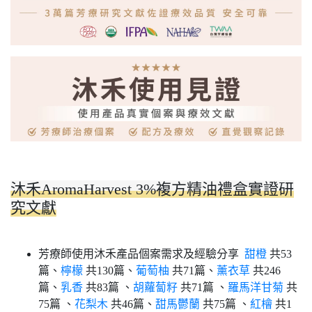
沐禾AromaHarvest 3%複方精油禮盒實證研
究文獻
芳療師使用沐禾產品個案需求及經驗分享
甜橙
共53
篇、
檸檬
共130篇、
葡萄柚
共71篇、
薰衣草
共246
篇、
乳香
共83篇 、
胡蘿蔔籽
共71篇 、
羅馬洋甘菊
共
75篇 、
花梨木
共46篇、
甜馬鬱蘭
共75篇 、
紅檜
共1