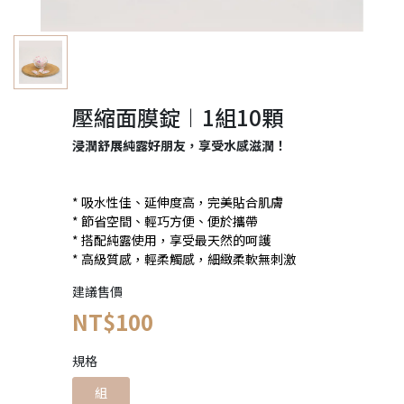
壓縮面膜錠︱1組10顆
浸潤舒展純露好朋友，享受水感滋潤！
* 吸水性佳、延伸度高，完美貼合肌膚
* 節省空間、輕巧方便、便於攜帶
* 搭配純露使用，享受最天然的呵護
* 高級質感，輕柔觸感，細緻柔軟無刺激
建議售價
NT$100
規格
組