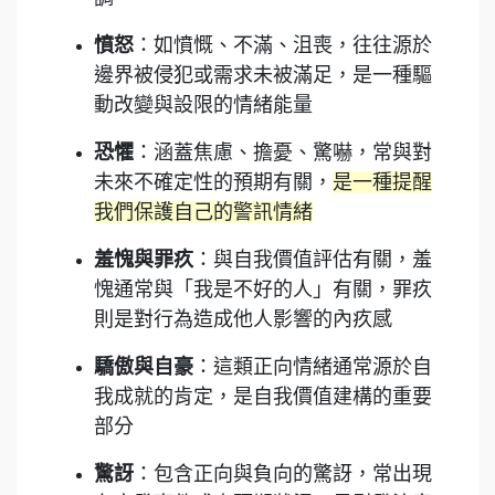
憤怒
：如憤慨、不滿、沮喪，往往源於
邊界被侵犯或需求未被滿足，是一種驅
動改變與設限的情緒能量
恐懼
：涵蓋焦慮、擔憂、驚嚇，常與對
未來不確定性的預期有關，
是一種提醒
我們保護自己的警訊情緒
羞愧與罪疚
：與自我價值評估有關，羞
愧通常與「我是不好的人」有關，罪疚
則是對行為造成他人影響的內疚感
驕傲與自豪
：這類正向情緒通常源於自
我成就的肯定，是自我價值建構的重要
部分
驚訝
：包含正向與負向的驚訝，常出現