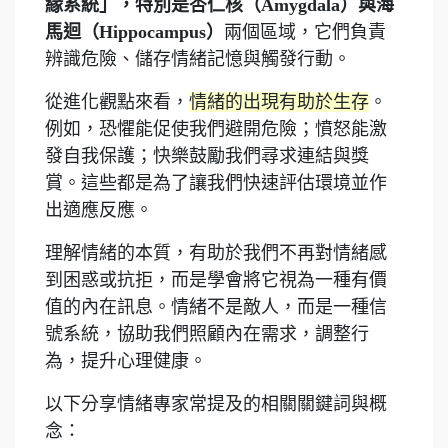
緣系統」，特別是杏仁核（Amygdala）與海
馬迴（Hippocampus）
兩個區域，它們負責
辨識危險、儲存情緒記憶與觸發行動。
從進化觀點來看，
情緒的出現有助於生存
。
例如，恐懼能促使我們避開危險；憤怒能激
發自我保護；快樂鼓勵我們尋求連結與獎
賞。這些都是為了讓我們快速評估環境並作
出適應反應。
理解情緒的本質，有助於我們不再對情緒感
到困惑或抗拒，而是學會將它視為一種有價
值的內在訊息。情緒不是敵人，而是一種信
號系統，協助我們照顧內在需求，調整行
為，提升心理健康。
以下分享情緒專家常提及的相關關鍵詞與概
念：