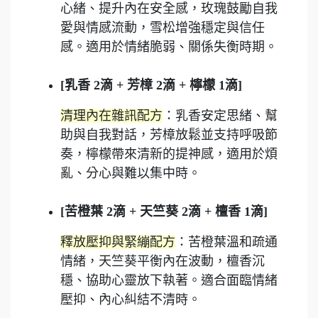
心緒、提升內在安全感，玫瑰鼓勵自我
愛與情感流動，雪松增強穩定與信任
感。適用於情緒脆弱、關係失衡時期。
[乳香 2滴 + 芳樟 2滴 + 檸檬 1滴]
清理內在雜訊配方
：乳香安定思緒、幫
助與自我對話，芳樟放鬆並支持呼吸節
奏，檸檬帶來清新的提神感，適用於煩
亂、分心與難以集中時。
[苦橙葉 2滴 + 天竺葵 2滴 + 檀香 1滴]
釋放壓抑與緊繃配方
：苦橙葉溫和疏通
情緒，天竺葵平衡內在波動，檀香沉
穩、協助心靈放下執著。適合面臨情緒
壓抑、內心糾結不清時。