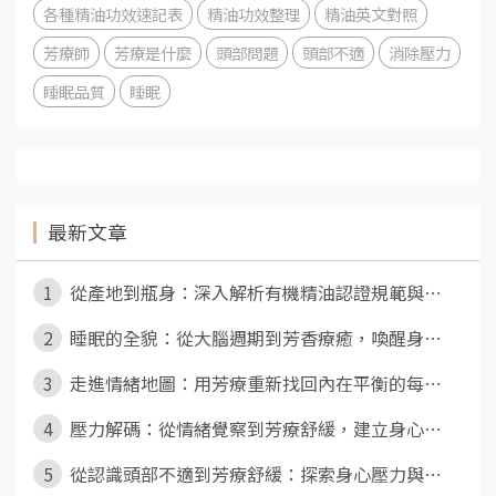
各種精油功效速記表
精油功效整理
精油英文對照
芳療師
芳療是什麼
頭部問題
頭部不適
消除壓力
睡眠品質
睡眠
最新文章
1
從產地到瓶身：深入解析有機精油認證規範與⋯
2
睡眠的全貌：從大腦週期到芳香療癒，喚醒身⋯
3
走進情緒地圖：用芳療重新找回內在平衡的每⋯
4
壓力解碼：從情緒覺察到芳療舒緩，建立身心⋯
5
從認識頭部不適到芳療舒緩：探索身心壓力與⋯