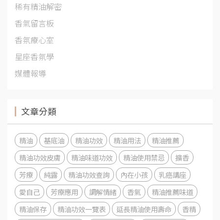
稀有精油解密
香氣留言板
香氛療心室
星座香氛學
媒體報導
文章分類
精油
基底油
精油功效
精油用法
精油推薦
精油功效皮膚
精油味道功效
精油使用禁忌
擴香
芳療
純露
精油功效查詢
內在小孩
乳癌講座
愛自己
芳療應用
調解情緒
香氣
精油推薦味道
精油保存
精油功效一覽表
延長精油使用壽命
香精