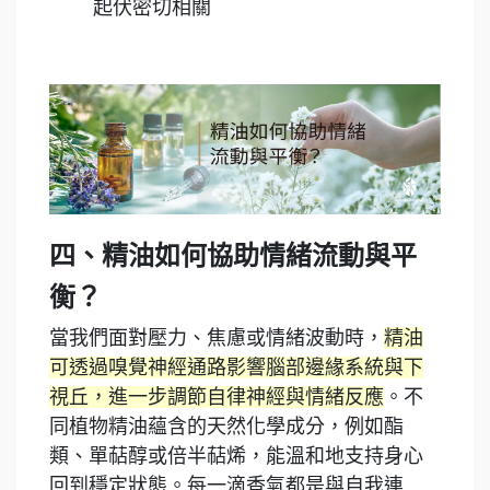
起伏密切相關
四、
精油如何協助情緒流動與平
衡？
當我們面對壓力、焦慮或情緒波動時，
精油
可透過嗅覺神經通路影響腦部邊緣系統與下
視丘，進一步調節自律神經與情緒反應
。不
同植物精油蘊含的天然化學成分，例如酯
類、單萜醇或倍半萜烯，能溫和地支持身心
回到穩定狀態。每一滴香氣都是與自我連