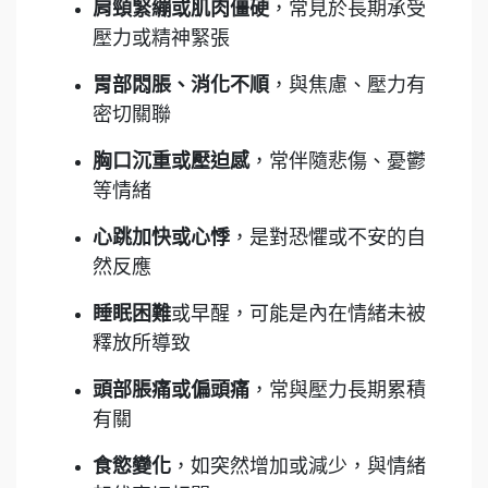
肩頸緊繃或肌肉僵硬
，常見於長期承受
壓力或精神緊張
胃部悶脹、消化不順
，與焦慮、壓力有
密切關聯
胸口沉重或壓迫感
，常伴隨悲傷、憂鬱
等情緒
心跳加快或心悸
，是對恐懼或不安的自
然反應
睡眠困難
或早醒，可能是內在情緒未被
釋放所導致
頭部脹痛或偏頭痛
，常與壓力長期累積
有關
食慾變化
，如突然增加或減少，與情緒